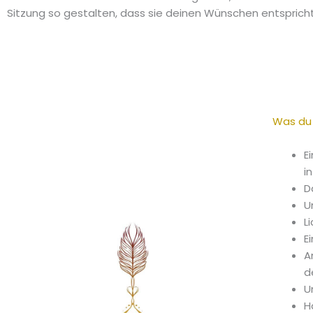
Sitzung so gestalten, dass sie deinen Wünschen entsprich
Was du 
E
i
D
U
L
E
A
d
U
H