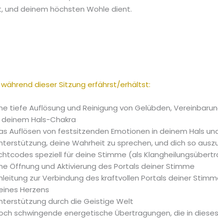
t, und deinem höchsten Wohle dient.
während dieser Sitzung erfährst/erhältst:
ine tiefe Auflösung und Reinigung von Gelübden, Vereinbaru
n deinem Hals-Chakra
as Auflösen von festsitzenden Emotionen in deinem Hals un
nterstützung, deine Wahrheit zu sprechen, und dich so auszu
ichtcodes speziell für deine Stimme (als Klangheilungsübert
ine Öffnung und Aktivierung des Portals deiner Stimme
nleitung zur Verbindung des kraftvollen Portals deiner Stim
eines Herzens
nterstützung durch die Geistige Welt
och schwingende energetische Übertragungen, die in dieses 