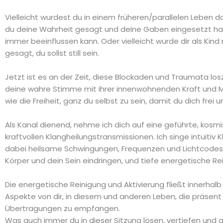
Vielleicht wurdest du in einem früheren/parallelen Leben d
du deine Wahrheit gesagt und deine Gaben eingesetzt has
immer beeinflussen kann. Oder vielleicht wurde dir als Kind
gesagt, du sollst still sein.
Jetzt ist es an der Zeit, diese Blockaden und Traumata lo
deine wahre Stimme mit ihrer innenwohnenden Kraft und 
wie die Freiheit, ganz du selbst zu sein, damit du dich fre
Als Kanal dienend, nehme ich dich auf eine geführte, kosmi
kraftvollen Klangheilungstransmissionen. Ich singe intuit
dabei heilsame Schwingungen, Frequenzen und Lichtcodes, spe
Körper und dein Sein eindringen, und tiefe energetische Re
Die energetische Reinigung und Aktivierung fließt innerhal
Aspekte von dir, in diesem und anderen Leben, die präsent
Übertragungen zu empfangen.
Was auch immer du in dieser Sitzung lösen, vertiefen und a