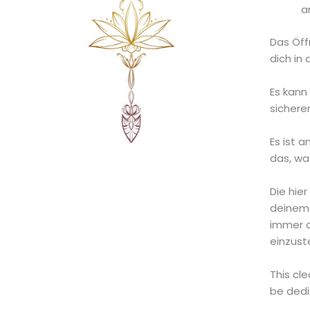
a
Das Öff
dich in
Es kann
sichere
Es ist 
das, was
Die hie
deinem 
immer a
einzust
This cl
be dedi