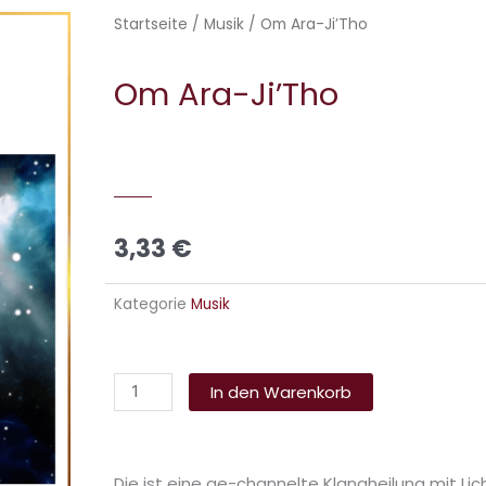
Startseite
/
Musik
/ Om Ara-Ji’Tho
Om Ara-Ji’Tho
3,33
€
Kategorie
Musik
Om
Alternative:
Ara-
In den Warenkorb
Ji'Tho
Menge
Die ist eine ge-channelte Klangheilung mit Li